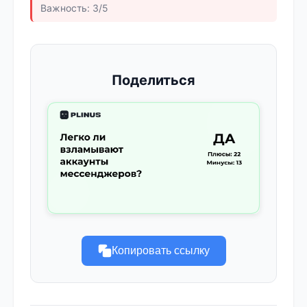
Важность: 3/5
Поделиться
Копировать ссылку