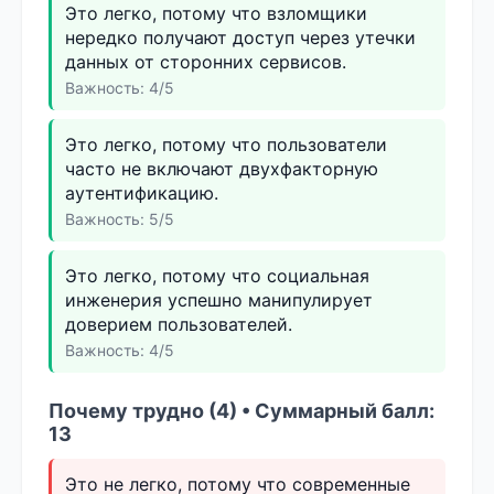
Это легко, потому что взломщики
нередко получают доступ через утечки
данных от сторонних сервисов.
Важность: 4/5
Это легко, потому что пользователи
часто не включают двухфакторную
аутентификацию.
Важность: 5/5
Это легко, потому что социальная
инженерия успешно манипулирует
доверием пользователей.
Важность: 4/5
Почему трудно (4) • Суммарный балл:
13
Это не легко, потому что современные