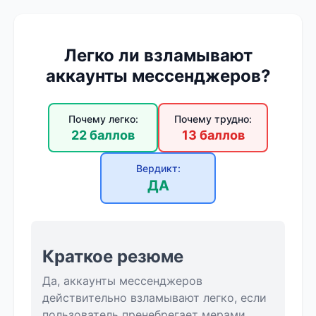
Легко ли взламывают
аккаунты мессенджеров?
Почему легко:
Почему трудно:
22 баллов
13 баллов
Вердикт:
ДА
Краткое резюме
Да, аккаунты мессенджеров
действительно взламывают легко, если
пользователь пренебрегает мерами