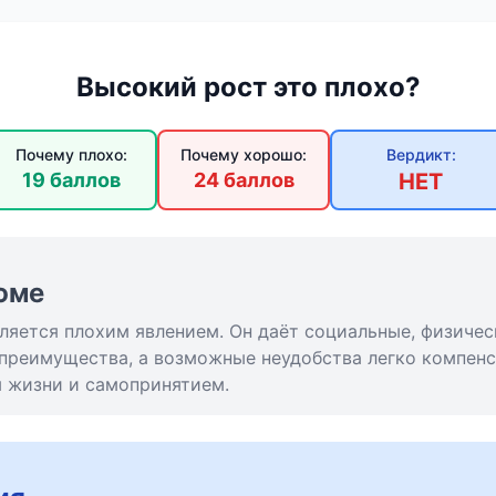
Высокий рост это плохо?
Почему плохо:
Почему хорошо:
Вердикт:
19 баллов
24 баллов
НЕТ
юме
ляется плохим явлением. Он даёт социальные, физичес
преимущества, а возможные неудобства легко компен
 жизни и самопринятием.