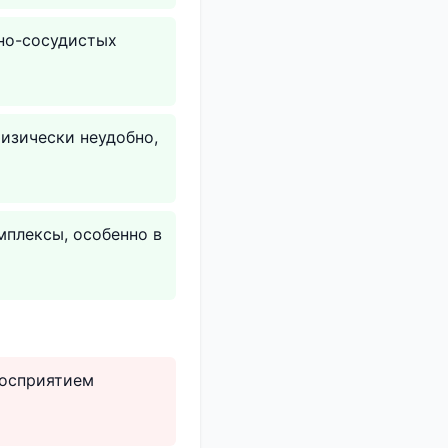
чно-сосудистых
изически неудобно,
мплексы, особенно в
восприятием