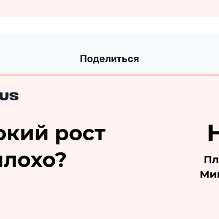
Поделиться