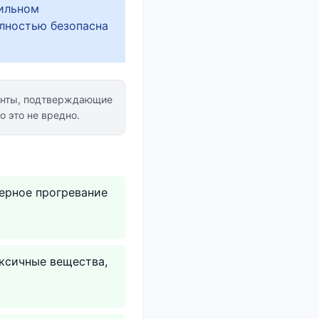
вильном
лностью безопасна
енты, подтверждающие
 это не вредно.
ерное прогревание
оксичные вещества,