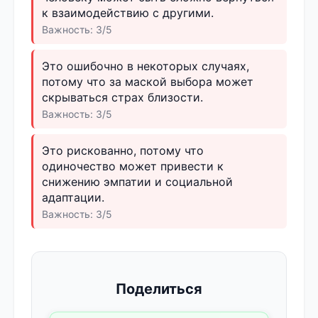
к взаимодействию с другими.
Важность: 3/5
Это ошибочно в некоторых случаях,
потому что за маской выбора может
скрываться страх близости.
Важность: 3/5
Это рискованно, потому что
одиночество может привести к
снижению эмпатии и социальной
адаптации.
Важность: 3/5
Поделиться