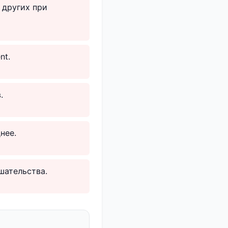
 других при
nt.
.
нее.
шательства.