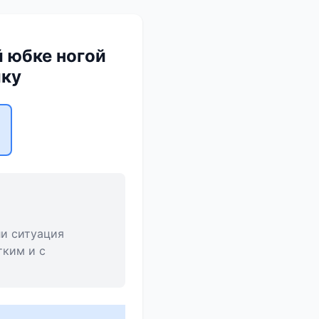
 юбке ногой
ику
ли ситуация
тким и с