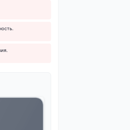
ность.
ия.