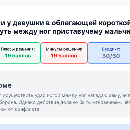
ли у девушки в облегающей короткой
уть между ног приставучему мальч
Плюсы решения:
Минусы решения:
Вердикт:
19 баллов
19 баллов
50/50
юме
т осуществить удар ногой между ног нападающему, ес
бороне. Однако действие должно быть мгновенным, чё
ом от конфликта.