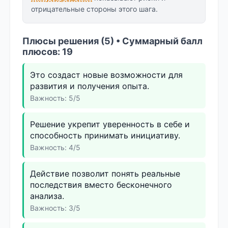
отрицательные стороны этого шага.
Плюсы решения (5) • Суммарный балл
плюсов: 19
Это создаст новые возможности для
развития и получения опыта.
Важность: 5/5
Решение укрепит уверенность в себе и
способность принимать инициативу.
Важность: 4/5
Действие позволит понять реальные
последствия вместо бесконечного
анализа.
Важность: 3/5