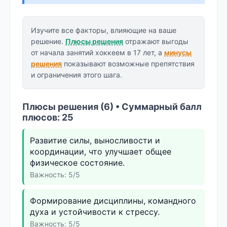
Изучите все факторы, влияющие на ваше
решение.
Плюсы решения
отражают выгоды
от начала занятий хоккеем в 17 лет, а
минусы
решения
показывают возможные препятствия
и ограничения этого шага.
Плюсы решения (6) • Суммарный балл
плюсов: 25
Развитие силы, выносливости и
координации, что улучшает общее
физическое состояние.
Важность: 5/5
Формирование дисциплины, командного
духа и устойчивости к стрессу.
Важность: 5/5