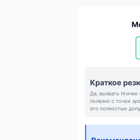
М
Краткое рез
Да, вызвать птичек
полезно с точки з
это полностью доп