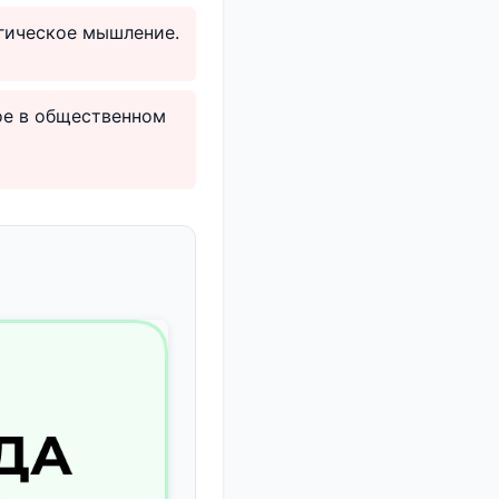
агическое мышление.
ое в общественном