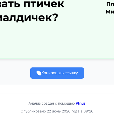
Копировать ссылку
Анализ создан с помощью
Plinus
Опубликовано 22 июнь 2026 года в 09:26