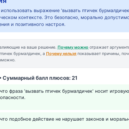
ия
использовать выражение 'вызвать птичек бурмалдичек'
ческом контексте. Это безопасно, морально допустимо
ния и позитивного настроя.
 влияющие на ваше решение.
Почему можно
отражает аргумент
птичек бурмалдичек, а
Почему нельзя
показывает причины, поч
зможно.
• Суммарный балл плюсов: 21
что фраза 'вызвать птичек бурмалдичек' носит игрову
 опасности.
что подобное действие не нарушает законов и мораль