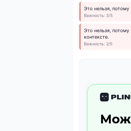
Это нельзя, потому
Важность: 3/5
Это нельзя, потому
контексте.
Важность: 2/5