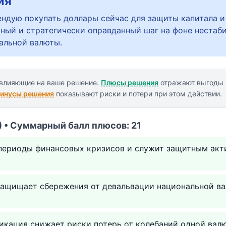
ия
ндую покупать доллары сейчас для защиты капитала 
мный и стратегически оправданный шаг на фоне нестаб
альной валюты.
 влияющие на ваше решение.
Плюсы решения
отражают выгоды 
инусы решения
показывают риски и потери при этом действии.
 • Суммарный балл плюсов: 21
 периоды финансовых кризисов и служит защитным акт
защищает сбережения от девальвации национальной ва
икация снижает риски потерь от колебаний одной вал