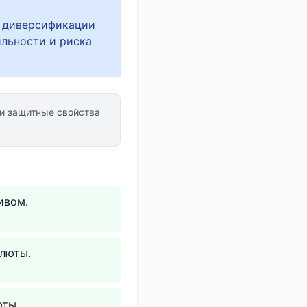
и диверсификации
ильности и риска
и защитные свойства
ивом.
люты.
юты.