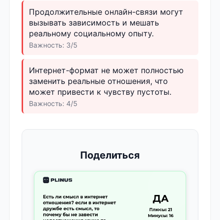
Продолжительные онлайн-связи могут
вызывать зависимость и мешать
реальному социальному опыту.
Важность: 3/5
Интернет-формат не может полностью
заменить реальные отношения, что
может привести к чувству пустоты.
Важность: 4/5
Поделиться