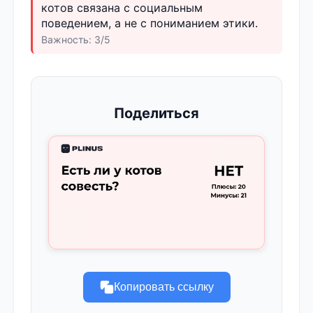
котов связана с социальным
поведением, а не с пониманием этики.
Важность: 3/5
Поделиться
Копировать ссылку