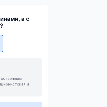
инами, а с
?
стественным
яционистская и