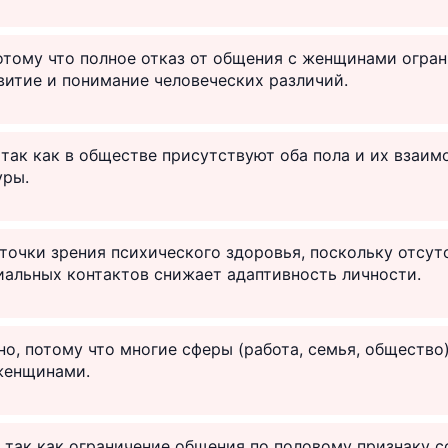
отому что полное отказ от общения с женщинами огра
итие и понимание человеческих различий.
 так как в обществе присутствуют оба пола и их взаи
уры.
точки зрения психического здоровья, поскольку отсут
иальных контактов снижает адаптивность личности.
о, потому что многие сферы (работа, семья, общество
женщинами.
 так как ограничение общения по половому признаку с