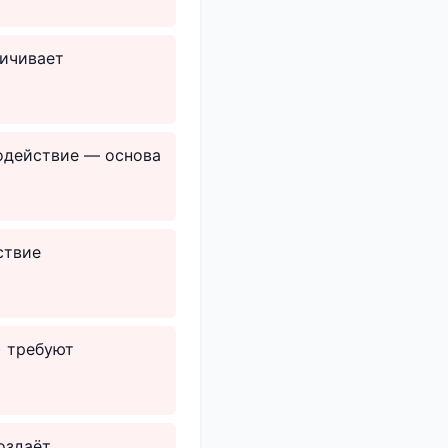
ничивает
модействие — основа
ствие
) требуют
оздаёт