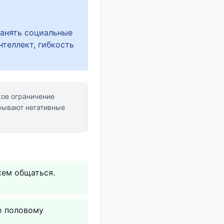
ранять социальные
теллект, гибкость
кое ограничение
ывают негативные
кем общаться.
о половому