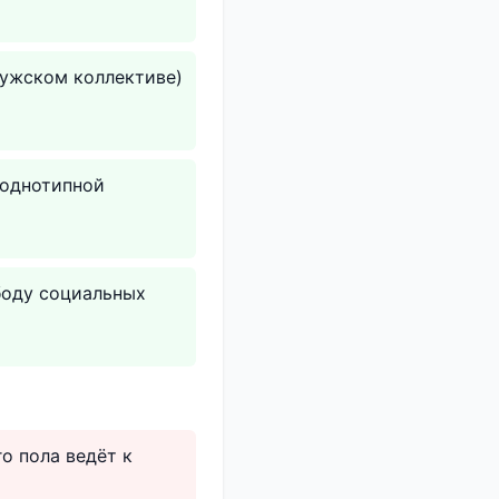
мужском коллективе)
 однотипной
боду социальных
о пола ведёт к