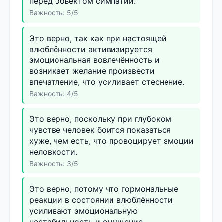
перед объектом симпатии.
Важность: 5/5
Это верно, так как при настоящей
влюблённости активизируется
эмоциональная вовлечённость и
возникает желание произвести
впечатление, что усиливает стеснение.
Важность: 4/5
Это верно, поскольку при глубоком
чувстве человек боится показаться
хуже, чем есть, что провоцирует эмоции
неловкости.
Важность: 3/5
Это верно, потому что гормональные
реакции в состоянии влюблённости
усиливают эмоциональную
нестабильность и смущение.