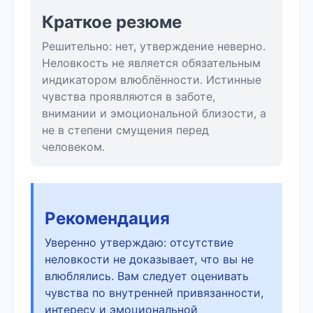
Краткое резюме
Решительно: нет, утверждение неверно.
Неловкость не является обязательным
индикатором влюблённости. Истинные
чувства проявляются в заботе,
внимании и эмоциональной близости, а
не в степени смущения перед
человеком.
Рекомендация
Уверенно утверждаю: отсутствие
неловкости не доказывает, что вы не
влюблялись. Вам следует оценивать
чувства по внутренней привязанности,
интересу и эмоциональной