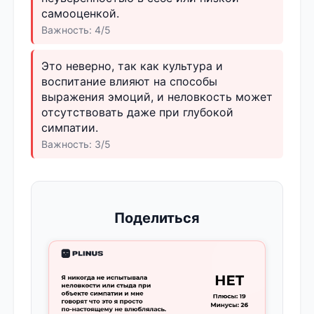
самооценкой.
Важность: 4/5
Это неверно, так как культура и
воспитание влияют на способы
выражения эмоций, и неловкость может
отсутствовать даже при глубокой
симпатии.
Важность: 3/5
Поделиться