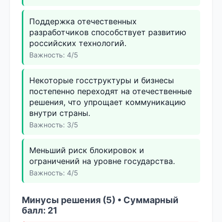
Поддержка отечественных
разработчиков способствует развитию
российских технологий.
Важность: 4/5
Некоторые госструктуры и бизнесы
постепенно переходят на отечественные
решения, что упрощает коммуникацию
внутри страны.
Важность: 3/5
Меньший риск блокировок и
ограничений на уровне государства.
Важность: 4/5
Минусы решения (5) • Суммарный
балл: 21