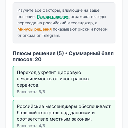
Изучите все факторы, влияющие на ваше
решение.
Плюсы решения
отражают выгоды
перехода на российский мессенджер, а
Минусы решения
показывают риски и потери
от отказа от Telegram.
Плюсы решения (5) • Суммарный балл
плюсов: 20
Переход укрепит цифровую
независимость от иностранных
сервисов.
Важность: 5/5
Российские мессенджеры обеспечивают
больший контроль над данными и
соответствие местным законам.
Важность: 4/5