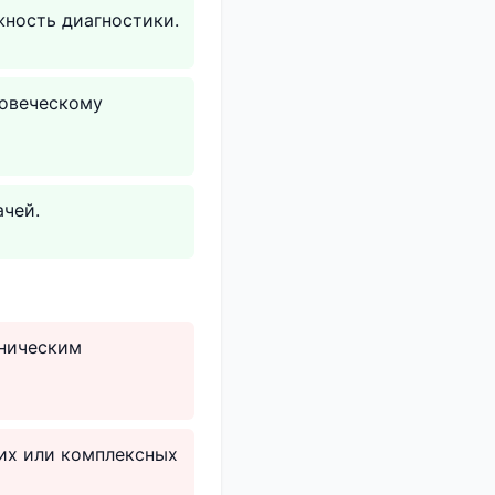
жность диагностики.
ловеческому
ачей.
иническим
ких или комплексных