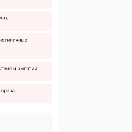
нта.
 нетипичные
твия и эмпатии.
 врача.