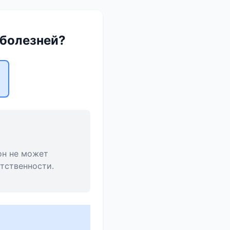
 болезней?
он не может
етственности.