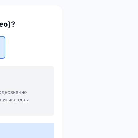
ео)?
однозначно
витию, если