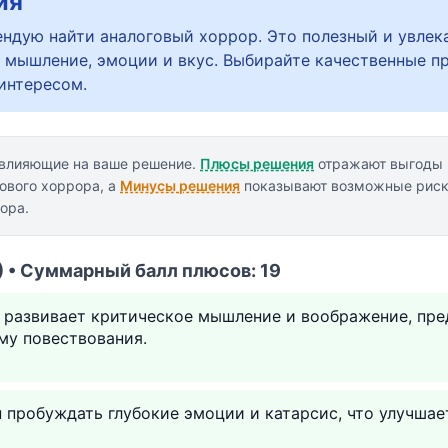
ия
ндую найти аналоговый хоррор. Это полезный и увлек
 мышление, эмоции и вкус. Выбирайте качественные п
 интересом.
 влияющие на ваше решение.
Плюсы решения
отражают выгоды 
ового хоррора, а
Минусы решения
показывают возможные риски
ора.
 • Суммарный балл плюсов: 19
 развивает критическое мышление и воображение, пре
му повествования.
 пробуждать глубокие эмоции и катарсис, что улучша