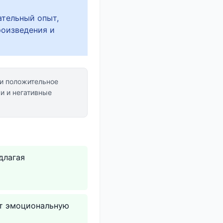
ательный опыт,
роизведения и
и положительное
 и негативные
длагая
ет эмоциональную