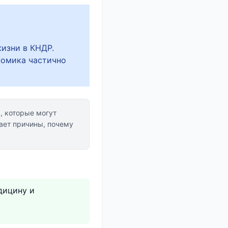
изни в КНДР.
номика частично
, которые могут
ет причины, почему
дицину и