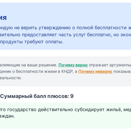
ия
ндую не верить утверждению о полной бесплатности ж
вительно предоставляет часть услуг бесплатно, но эко
 продукты требуют оплаты.
 влияющие на ваше решение.
Почему верно
отражает аргументы
ение о бесплатности жизни в КНДР, а
Почему неверно
показыва
реальности.
• Суммарный балл плюсов: 9
что государство действительно субсидирует жильё, ме
аждан.