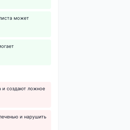
алиста может
могает
а и создают ложное
печенью и нарушить