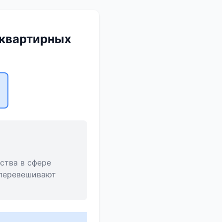
оквартирных
ства в сфере
 перевешивают