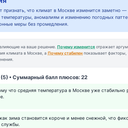
ия
т признать, что климат в Москве изменится заметно 
у температуры, аномалиям и изменению погодных патт
онные меры без промедления.
 влияющие на ваше решение.
Почему изменится
отражает аргум
ния климата в Москве, а
Почему стабилен
показывает факторы,
нения.
(5) • Суммарный балл плюсов: 22
ому что средняя температура в Москве уже стабильно 
е.
 как зима становится короче и менее снежной, что фик
 службы.