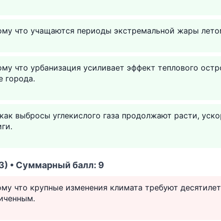
тому что учащаются периоды экстремальной жары летом
ому что урбанизация усиливает эффект теплового остр
е города.
 как выбросы углекислого газа продолжают расти, уск
ги.
3) • Суммарный балл: 9
ому что крупные изменения климата требуют десятилети
иченным.