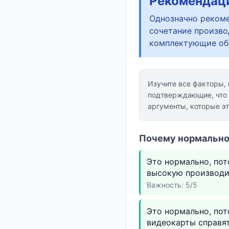
Рекомендац
Однозначно рекоме
сочетание произво
комплектующие обл
Изучите все факторы,
подтверждающие, что 
аргументы, которые эт
Почему нормально 
Это нормально, по
высокую производит
Важность: 5/5
Это нормально, пот
видеокарты справя