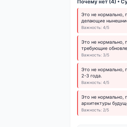
Почему нет (4) • С
Это не нормально, п
делающие нынешние
Важность: 4/5
Это не нормально, 
требующие обновле
Важность: 3/5
Это не нормально, 
2-3 года.
Важность: 4/5
Это не нормально, 
архитектуры будущ
Важность: 2/5