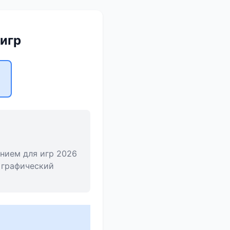
 игр
нием для игр 2026
 графический