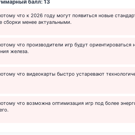
уммарный балл: 13
отому что к 2026 году могут появиться новые стандарт
 сборки менее актуальными.
потому что производители игр будут ориентироваться 
ния железа.
потому что видеокарты быстро устаревают технологич
потому что возможна оптимизация игр под более энер
его.