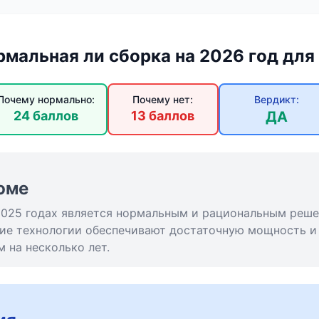
мальная ли сборка на 2026 год для
Почему нормально:
Почему нет:
Вердикт:
24 баллов
13 баллов
ДА
юме
2025 годах является нормальным и рациональным реше
ущие технологии обеспечивают достаточную мощность и
м на несколько лет.