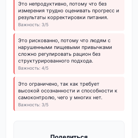
Это непродуктивно, потому что без
измерения трудно оценивать прогресс и
результаты корректировки питания.
Важность: 3/5
Это рискованно, потому что людям с
нарушенными пищевыми привычками
сложно регулировать рацион без
структурированного подхода.
Важность: 4/5
Это ограничено, так как требует
высокой осознанности и способности к
самоконтролю, чего у многих нет.
Важность: 3/5
Поделиться