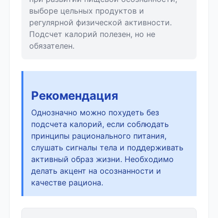
выборе цельных продуктов и
регулярной физической активности.
Подсчет калорий полезен, но не
обязателен.
Рекомендация
Однозначно можно похудеть без
подсчета калорий, если соблюдать
принципы рационального питания,
слушать сигналы тела и поддерживать
активный образ жизни. Необходимо
делать акцент на осознанности и
качестве рациона.