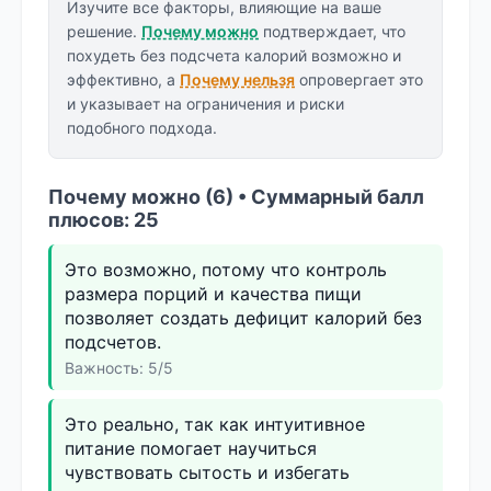
Изучите все факторы, влияющие на ваше
решение.
Почему можно
подтверждает, что
похудеть без подсчета калорий возможно и
эффективно, а
Почему нельзя
опровергает это
и указывает на ограничения и риски
подобного подхода.
Почему можно (6) • Суммарный балл
плюсов: 25
Это возможно, потому что контроль
размера порций и качества пищи
позволяет создать дефицит калорий без
подсчетов.
Важность: 5/5
Это реально, так как интуитивное
питание помогает научиться
чувствовать сытость и избегать