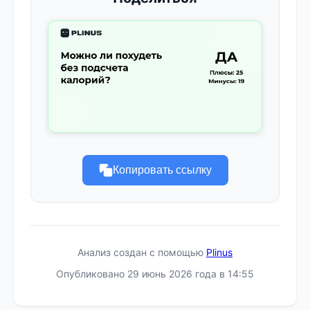
Копировать ссылку
Анализ создан с помощью
Plinus
Опубликовано 29 июнь 2026 года в 14:55