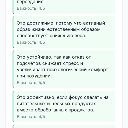
переедания.
Важность: 4/5
Это достижимо, потому что активный
образ жизни естественным образом
способствует снижению веса.
Важность: 4/5
Это устойчиво, так как отказ от
подсчетов снижает стресс и
увеличивает психологический комфорт
при похудении.
Важность: 5/5
Это эффективно, если фокус сделать на
питательных и цельных продуктах
вместо обработанных продуктов.
Важность: 4/5