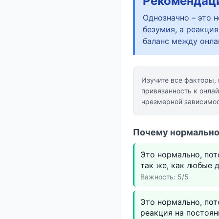
Рекомендац
Однозначно – это 
безумия, а реакция
баланс между онла
Изучите все факторы,
привязанность к онлай
чрезмерной зависимос
Почему нормально 
Это нормально, по
так же, как любые 
Важность: 5/5
Это нормально, пот
реакция на постоя