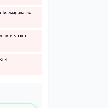
на формирование
ивности может
ию и