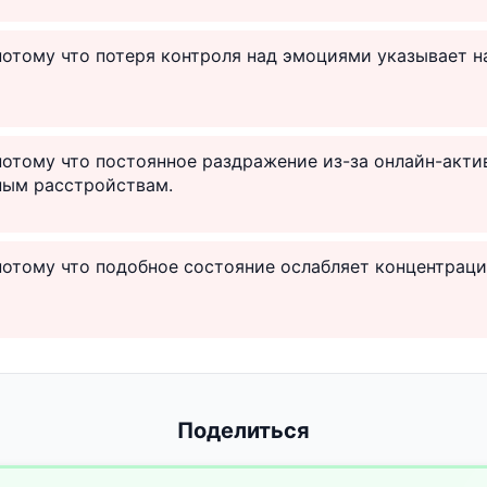
потому что потеря контроля над эмоциями указывает 
потому что постоянное раздражение из-за онлайн-акт
ным расстройствам.
потому что подобное состояние ослабляет концентрац
Поделиться