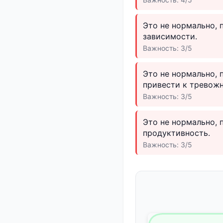
Это не нормально, 
зависимости.
Важность: 3/5
Это не нормально, 
привести к тревож
Важность: 3/5
Это не нормально, 
продуктивность.
Важность: 3/5