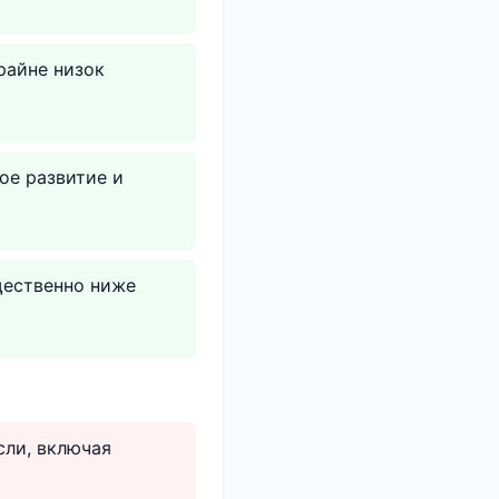
райне низок
ое развитие и
щественно ниже
сли, включая