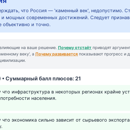
ия
ерждать, что Россия — 'каменный век', недопустимо. С
 и мощных современных достижений. Следует признав
е объективно и точно.
 влияющие на ваше решение.
Почему отстаёт
приводят аргумент
аменному веку', а
Почему развивается
показывают прогресс и 
цивилизации.
) • Суммарный балл плюсов: 21
у что инфраструктура в некоторых регионах крайне ус
потребности населения.
у что экономика сильно зависит от сырьевого экспорт
.