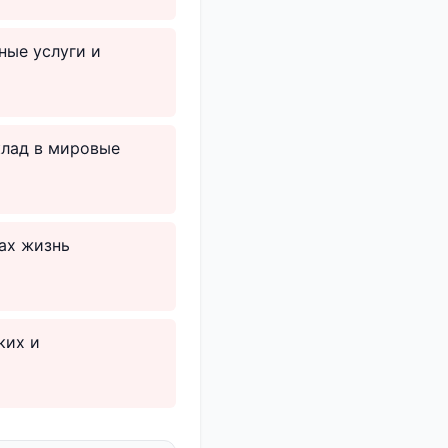
ные услуги и
клад в мировые
сах жизнь
ких и