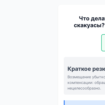
Что дела
скакуасы?
Краткое рез
Возмещение убытко
компенсации: обра
нецелесообразно.