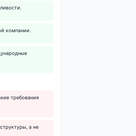
ливости.
ой компании.
дународные
акие требования
структуры, а не