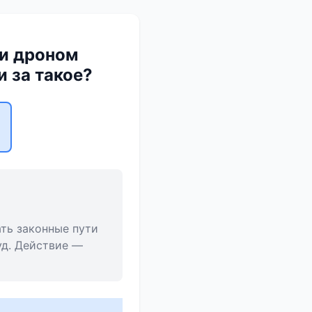
ли дроном
 за такое?
ть законные пути
уд. Действие —