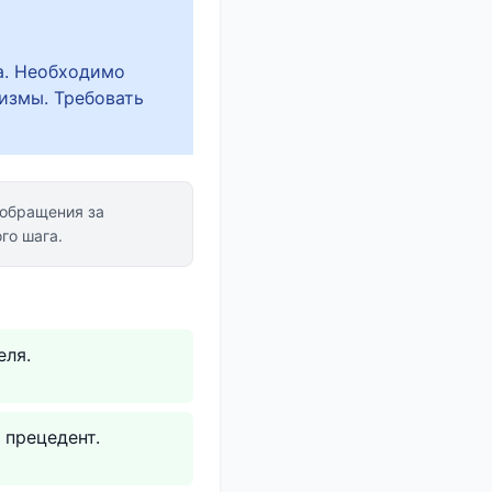
а. Необходимо
измы. Требовать
обращения за
го шага.
еля.
 прецедент.