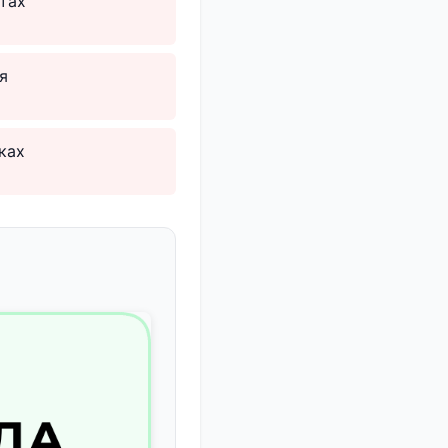
тах
я
ках