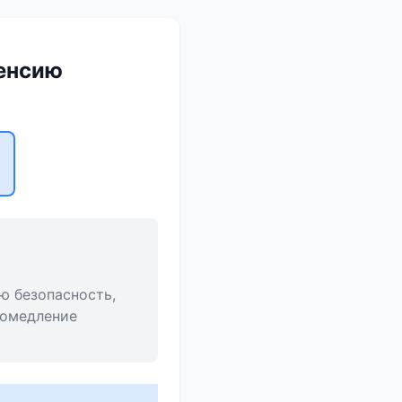
пенсию
ю безопасность,
ромедление