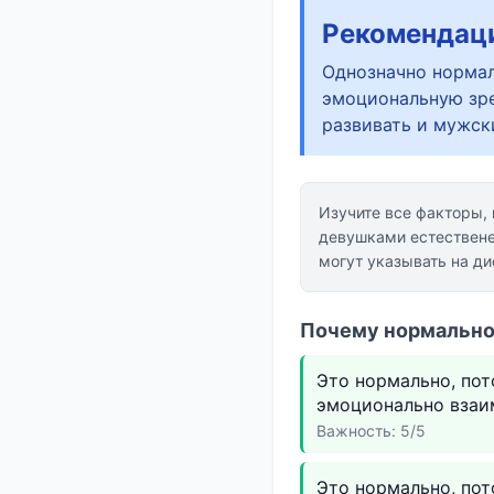
Рекомендац
Однозначно нормал
эмоциональную зре
развивать и мужск
Изучите все факторы,
девушками естествене
могут указывать на д
Почему нормально 
Это нормально, пот
эмоционально взаи
Важность: 5/5
Это нормально, пот