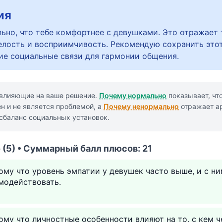
ия
ьно, что тебе комфортнее с девушками. Это отражает
лость и восприимчивость. Рекомендую сохранить этот
ие социальные связи для гармонии общения.
 влияющие на ваше решение.
Почему нормально
показывает, чт
н и не является проблемой, а
Почему ненормально
отражает а
исбаланс социальных установок.
(5) • Суммарный балл плюсов: 21
ому что уровень эмпатии у девушек часто выше, и с н
модействовать.
ому что личностные особенности влияют на то, с кем 