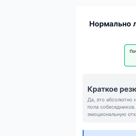
Нормально л
По
Краткое рез
Да, это абсолютно 
пола собеседников.
эмоциональную отк