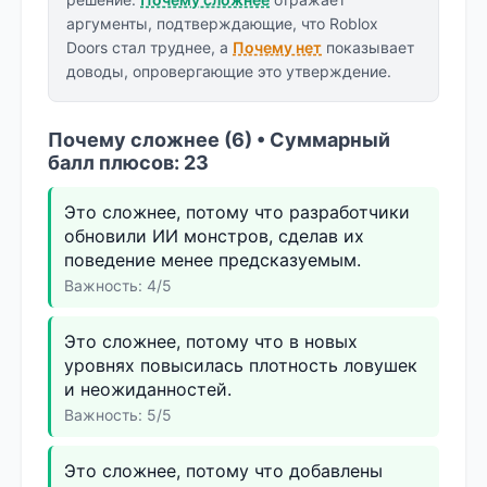
аргументы, подтверждающие, что Roblox
Doors стал труднее, а
Почему нет
показывает
доводы, опровергающие это утверждение.
Почему сложнее (6) • Суммарный
балл плюсов: 23
Это сложнее, потому что разработчики
обновили ИИ монстров, сделав их
поведение менее предсказуемым.
Важность: 4/5
Это сложнее, потому что в новых
уровнях повысилась плотность ловушек
и неожиданностей.
Важность: 5/5
Это сложнее, потому что добавлены