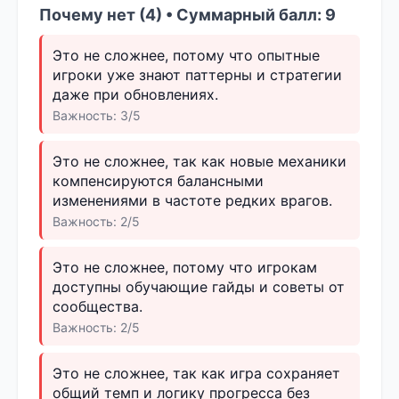
Почему нет (4) • Суммарный балл: 9
Это не сложнее, потому что опытные
игроки уже знают паттерны и стратегии
даже при обновлениях.
Важность: 3/5
Это не сложнее, так как новые механики
компенсируются балансными
изменениями в частоте редких врагов.
Важность: 2/5
Это не сложнее, потому что игрокам
доступны обучающие гайды и советы от
сообщества.
Важность: 2/5
Это не сложнее, так как игра сохраняет
общий темп и логику прогресса без