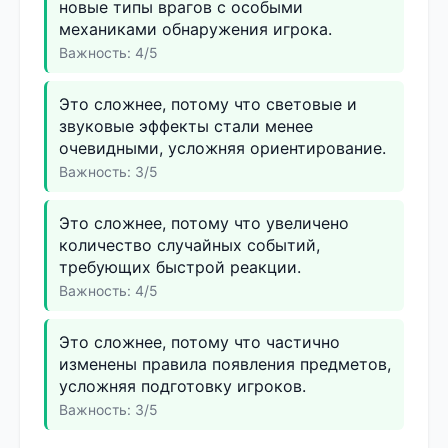
новые типы врагов с особыми
механиками обнаружения игрока.
Важность: 4/5
Это сложнее, потому что световые и
звуковые эффекты стали менее
очевидными, усложняя ориентирование.
Важность: 3/5
Это сложнее, потому что увеличено
количество случайных событий,
требующих быстрой реакции.
Важность: 4/5
Это сложнее, потому что частично
изменены правила появления предметов,
усложняя подготовку игроков.
Важность: 3/5