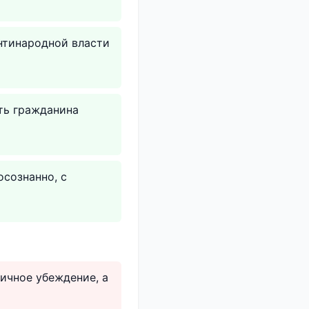
нтинародной власти
ть гражданина
сознанно, с
личное убеждение, а