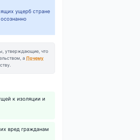
осящих ущерб стране
 осознанно
ы, утверждающие, что
ельством, а
Почему
ству.
ущей к изоляции и
щих вред гражданам