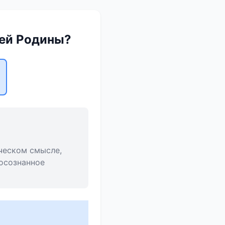
оей Родины?
ческом смысле,
 осознанное