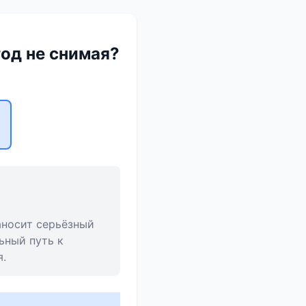
год не снимая?
аносит серьёзный
ьный путь к
.