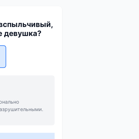
 вспыльчивый,
же девушка?
онально
разрушительными.