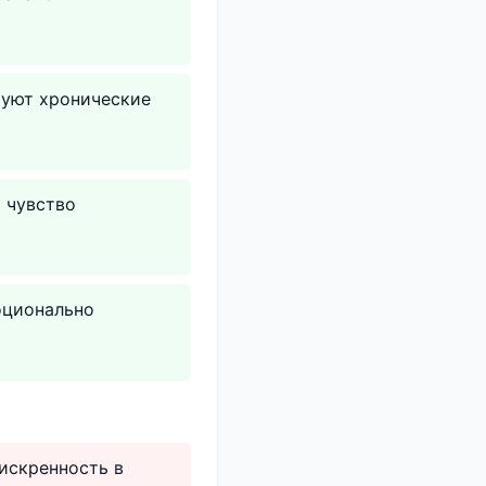
руют хронические
 чувство
оционально
 искренность в