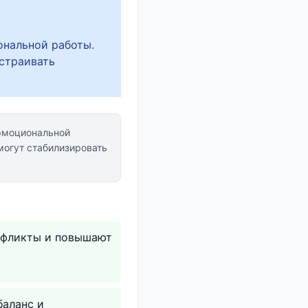
ональной работы.
страивать
эмоциональной
огут стабилизировать
онфликты и повышают
баланс и