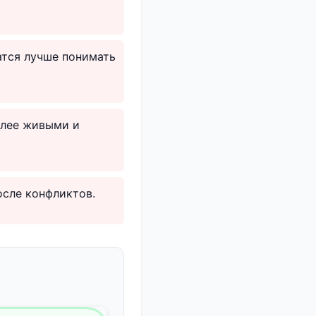
атся лучше понимать
олее живыми и
осле конфликтов.