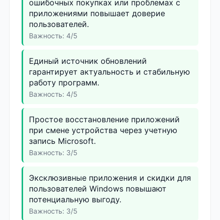
ошибочных покупках или проблемах с
приложениями повышает доверие
пользователей.
Важность: 4/5
Единый источник обновлений
гарантирует актуальность и стабильную
работу программ.
Важность: 4/5
Простое восстановление приложений
при смене устройства через учетную
запись Microsoft.
Важность: 3/5
Эксклюзивные приложения и скидки для
пользователей Windows повышают
потенциальную выгоду.
Важность: 3/5