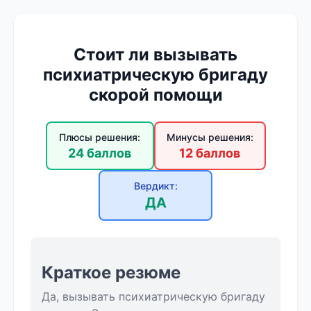
Стоит ли вызывать
психиатрическую бригаду
скорой помощи
Плюсы решения:
Минусы решения:
24 баллов
12 баллов
Вердикт:
ДА
Краткое резюме
Да, вызывать психиатрическую бригаду