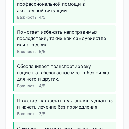
профессиональной помощи в
экстренной ситуации.
Важность: 4/5
Помогает избежать непоправимых
последствий, таких как самоубийство
или агрессия.
Важность: 5/5
Обеспечивает транспортировку
пациента в безопасное место без риска
для него и других.
Важность: 4/5
Помогает корректно установить диагноз
и начать лечение без промедления.
Важность: 3/5
Снимает с семьи ответственность за