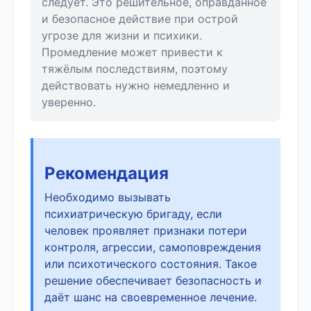
следует. Это решительное, оправданное
и безопасное действие при острой
угрозе для жизни и психики.
Промедление может привести к
тяжёлым последствиям, поэтому
действовать нужно немедленно и
уверенно.
Рекомендация
Необходимо вызывать
психиатрическую бригаду, если
человек проявляет признаки потери
контроля, агрессии, самоповреждения
или психотического состояния. Такое
решение обеспечивает безопасность и
даёт шанс на своевременное лечение.