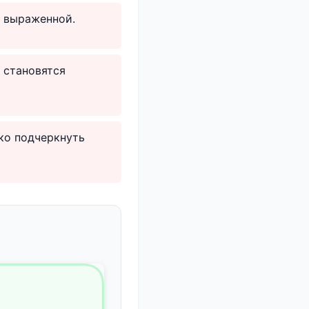
е выраженной.
 становятся
ко подчеркнуть