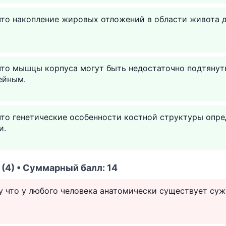
что накопление жировых отложений в области живота 
что мышцы корпуса могут быть недостаточно подтянуты
ейным.
что генетические особенности костной структуры опр
и.
(4) • Суммарный балл: 14
у что у любого человека анатомически существует су
.