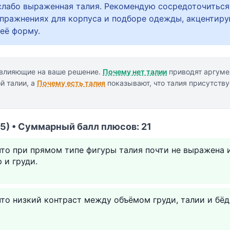
 слабо выраженная талия. Рекомендую сосредоточиться
ражнениях для корпуса и подборе одежды, акцентир
её форму.
 влияющие на ваше решение.
Почему нет талии
приводят аргум
й талии, а
Почему есть талия
показывают, что талия присутствуе
(5) • Суммарный балл плюсов: 21
что при прямом типе фигуры талия почти не выражена 
 и груди.
что низкий контраст между объёмом груди, талии и бё