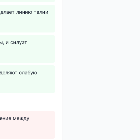
делает линию талии
, и силуэт
еделяют слабую
жение между