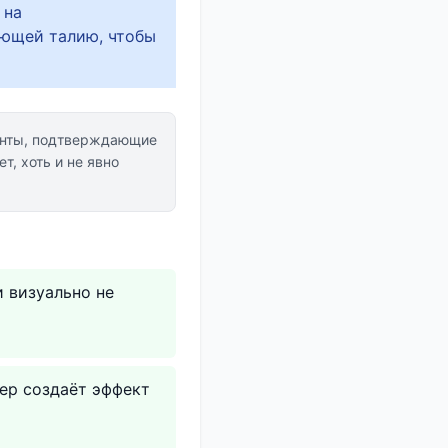
 на
ующей талию, чтобы
енты, подтверждающие
т, хоть и не явно
и визуально не
дер создаёт эффект