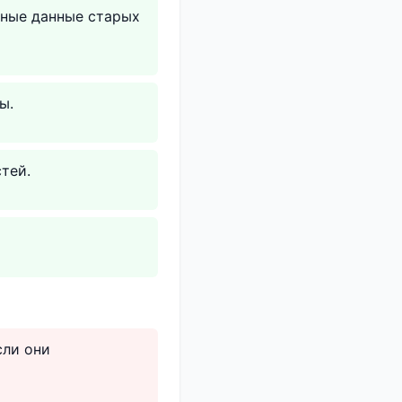
чные данные старых
ы.
тей.
сли они