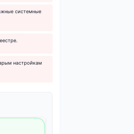
важные системные
еестре.
тарым настройкам