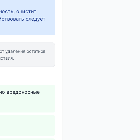
ность, очистит
йствовать следует
т удаления остатков
ствия.
ьно вредоносные