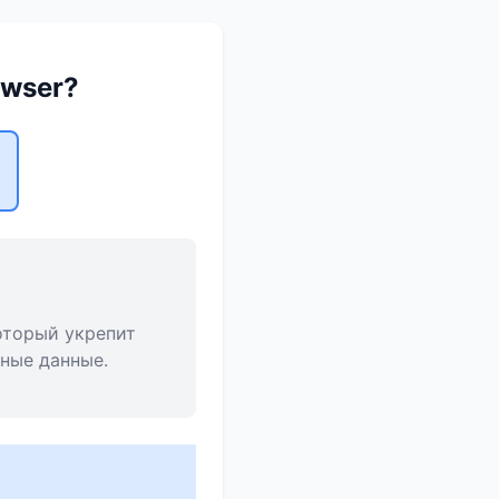
owser?
который укрепит
сные данные.