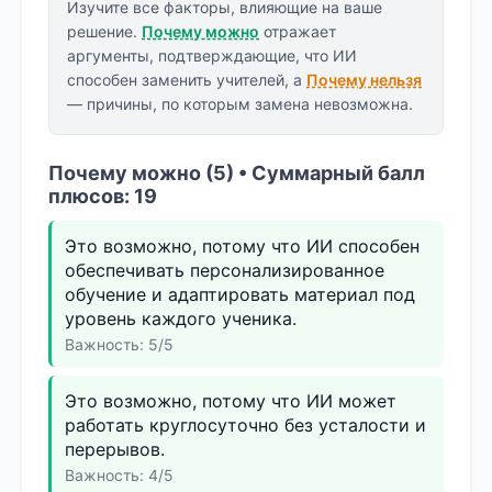
Изучите все факторы, влияющие на ваше
решение.
Почему можно
отражает
аргументы, подтверждающие, что ИИ
способен заменить учителей, а
Почему нельзя
— причины, по которым замена невозможна.
Почему можно (5) • Суммарный балл
плюсов: 19
Это возможно, потому что ИИ способен
обеспечивать персонализированное
обучение и адаптировать материал под
уровень каждого ученика.
Важность: 5/5
Это возможно, потому что ИИ может
работать круглосуточно без усталости и
перерывов.
Важность: 4/5