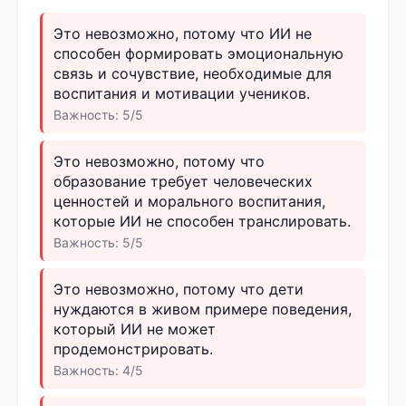
Это невозможно, потому что ИИ не
способен формировать эмоциональную
связь и сочувствие, необходимые для
воспитания и мотивации учеников.
Важность: 5/5
Это невозможно, потому что
образование требует человеческих
ценностей и морального воспитания,
которые ИИ не способен транслировать.
Важность: 5/5
Это невозможно, потому что дети
нуждаются в живом примере поведения,
который ИИ не может
продемонстрировать.
Важность: 4/5