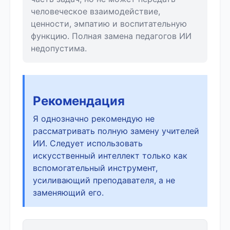
человеческое взаимодействие,
ценности, эмпатию и воспитательную
функцию. Полная замена педагогов ИИ
недопустима.
Рекомендация
Я однозначно рекомендую не
рассматривать полную замену учителей
ИИ. Следует использовать
искусственный интеллект только как
вспомогательный инструмент,
усиливающий преподавателя, а не
заменяющий его.