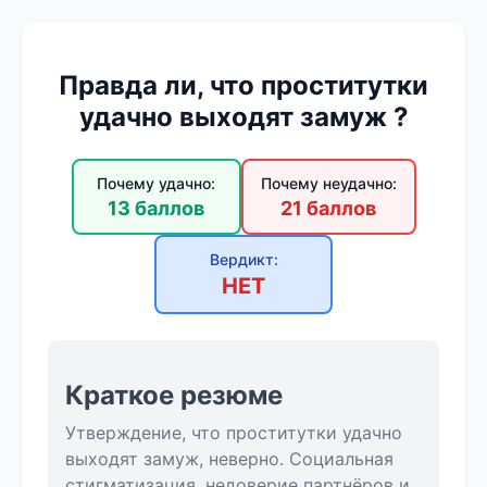
Правда ли, что проститутки
удачно выходят замуж ?
Почему удачно:
Почему неудачно:
13 баллов
21 баллов
Вердикт:
НЕТ
Краткое резюме
Утверждение, что проститутки удачно
выходят замуж, неверно. Социальная
стигматизация, недоверие партнёров и