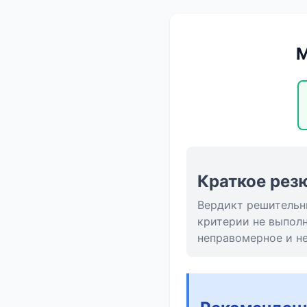
М
Краткое рез
Вердикт решительны
критерии не выпол
неправомерное и н