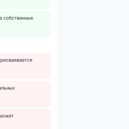
на собственные
 присваивается
альных
 может