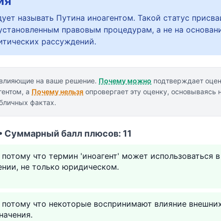
ия
дует называть Путина иноагентом. Такой статус присва
установленным правовым процедурам, а не на основан
итических рассуждений.
 влияющие на ваше решение.
Почему можно
подтверждает оцен
гентом, а
Почему нельзя
опровергает эту оценку, основываясь
убличных фактах.
• Суммарный балл плюсов: 11
 потому что термин 'иноагент' может использоваться 
нии, не только юридическом.
 потому что некоторые воспринимают влияние внешних
начения.