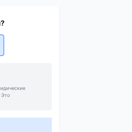
м?
ридические
 Это