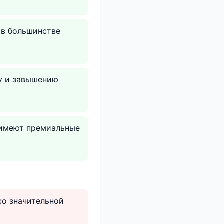
 в большинстве
жу и завышению
и имеют премиальные
со значительной