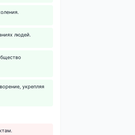
коления.
аниях людей.
общество
ворение, укрепляя
ктам.