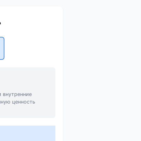
?
и внутренние
нную ценность