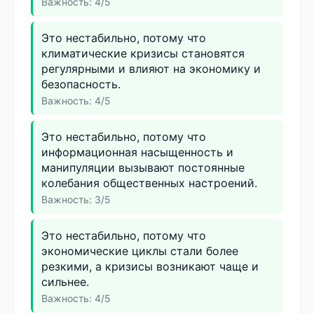
Важность: 4/5
Это нестабильно, потому что
климатические кризисы становятся
регулярными и влияют на экономику и
безопасность.
Важность: 4/5
Это нестабильно, потому что
информационная насыщенность и
манипуляции вызывают постоянные
колебания общественных настроений.
Важность: 3/5
Это нестабильно, потому что
экономические циклы стали более
резкими, а кризисы возникают чаще и
сильнее.
Важность: 4/5