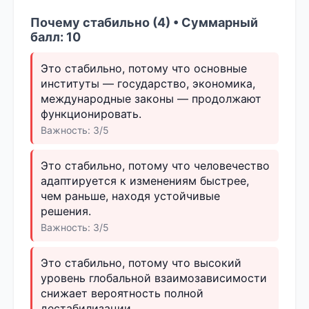
Почему стабильно (4) • Суммарный
балл: 10
Это стабильно, потому что основные
институты — государство, экономика,
международные законы — продолжают
функционировать.
Важность: 3/5
Это стабильно, потому что человечество
адаптируется к изменениям быстрее,
чем раньше, находя устойчивые
решения.
Важность: 3/5
Это стабильно, потому что высокий
уровень глобальной взаимозависимости
снижает вероятность полной
дестабилизации.