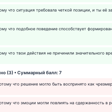
ому что ситуация требовала четкой позиции, и ты её за
тому что подобное поведение способствует формирова
ому что твои действия не причинили значительного вр
о (3) • Суммарный балл: 7
отому что решение могло быть воспринято как чрезмер
отому что эмоции могли повлиять на сдержанность в р