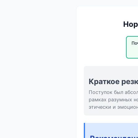
Нор
По
Краткое рез
Поступок был абсо
рамках разумных но
этически и эмоцио