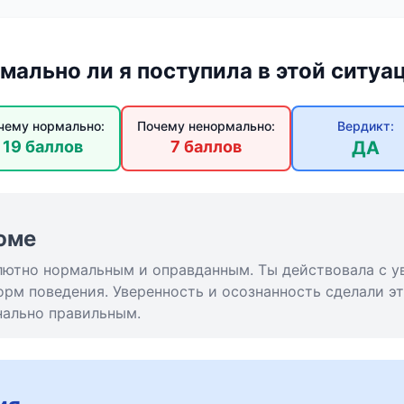
мально ли я поступила в этой ситуа
чему нормально:
Почему ненормально:
Вердикт:
19 баллов
7 баллов
ДА
юме
лютно нормальным и оправданным. Ты действовала с ув
рм поведения. Уверенность и осознанность сделали э
нально правильным.